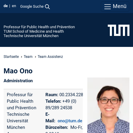
Menü
de
en
Google Suche
Professur für Public Health und Prävention
TUM School of Medicine and Health
Technische Universität München
Startseite
Team
Team Assistenz
Mao Ono
Administration
Professur für
Raum:
00.2334.228
Public Health
Telefon:
+49 (0)
und Prävention
89/289 24538
Technische
E-
Universität
Mail:
ono@tum.de
München
Bürozeiten:
Mo-Fr,