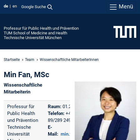
Menü
de
en
Google Suche
Professur für Public Health und Prävention
TUM School of Medicine and Health
Technische Universität München
Startseite
Team
Wissenschaftliche MitarbeiterInnen
Min Fan, MSc
Wissenschaftliche
Mitarbeiterin
Professur für
Raum:
01.2334.218
Public Health
Telefon:
+49 (0)
und Prävention
89/289 24982
Technische
E-
Universität
Mail:
min.fan@tum.de