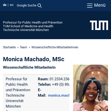
Menü
de
en
Google Suche
Professur für Public Health und Prävention
TUM School of Medicine and Health
Technische Universität München
Startseite
Team
Wissenschaftliche MitarbeiterInnen
Monica Machado, MSc
Wissenschaftliche Mitarbeiterin
Professur für
Raum:
01.2334.236
Public Health
Telefon:
+49 (0) 89/289 24979
und Prävention
E-
Technische
Mail:
monica.machado@tum.de
Universität
München