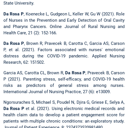
State University.
Da Rosa P
, Koenecke L, Gudgeon L, Keller W, Gu W (2021). Role
of Nurses in the Prevention and Early Detection of Oral Cavity
and Pharynx Cancers. Online Journal of Rural Nursing and
Health Care, 21 (2): 152-166.
Da Rosa P
, Brown R, Pravecek B, Carotta C, Garcia AS, Carson
P, et al. (2021). Factors associated with nurses' emotional
distress during the COVID-19 pandemic. Applied Nursing
Research, 62: 151502.
Garcia AS, Carotta CL, Brown R,
Da Rosa P
, Pravecek B, Carson
P (2021). Parenting stress, self-efficacy, and COVID-19 health
risks as predictors of general stress among nurses.
International Journal of Nursing Practice, 27 (6): e13009.
Ngorsuraches S, Michael S, Poudel N, Djira G, Griese E, Selya A,
Da Rosa P
et al. (2021). Using electronic medical records and
health claim data to develop a patient engagement score for
patients with multiple chronic conditions: an exploratory study.
Journal of Patient Experience, 8: 2374373520981480.