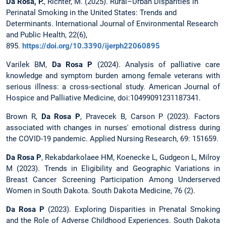
Da Rosa, P.
, Richter, M. (2025). Rural–Urban Disparities in
Perinatal Smoking in the United States: Trends and
Determinants. International Journal of Environmental Research
and Public Health, 22(6),
895.
https://doi.org/10.3390/ijerph22060895
Varilek BM,
Da Rosa P
(2024). Analysis of palliative care
knowledge and symptom burden among female veterans with
serious illness: a cross-sectional study. American Journal of
Hospice and Palliative Medicine, doi:10499091231187341.
Brown R,
Da Rosa P
, Pravecek B, Carson P (2023). Factors
associated with changes in nurses' emotional distress during
the COVID-19 pandemic. Applied Nursing Research, 69: 151659.
Da Rosa P
, Rekabdarkolaee HM, Koenecke L, Gudgeon L, Milroy
M (2023). Trends in Eligibility and Geographic Variations in
Breast Cancer Screening Participation Among Underserved
Women in South Dakota. South Dakota Medicine, 76 (2).
Da Rosa P
(2023). Exploring Disparities in Prenatal Smoking
and the Role of Adverse Childhood Experiences. South Dakota