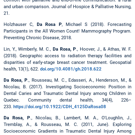
comfort with palliative and end-of-life communication: a rural
and urban comparison. Journal of Hospice & Palliative Nursing,
21.
Holzhauser C,
Da Rosa P
, Michael S (2018). Forecasting
Participants in the All Women Count! Mammography Program.
Preventing Chronic Disease, 2018.
Lin, Y., Wimberly, M. C.,
Da Rosa, P
., Hoover, J., & Athas, W. F.
(2018). Geographic access to radiation therapy facilities and
disparities of early-stage breast cancer treatment. Geospatial
health, 13(1), 622.
doi.org/10.4081/gh.2018.622
Da Rosa, P
., Rousseau, M. C., Edasseri, A., Henderson, M., &
Nicolau, B. (2017). Investigating Socioeconomic Position in
Dental Caries and Traumatic Dental Injury among Children in
Quebec. Community dental health, 34(4), 226–
233.
https://doi.org/10.1922/CDH_4125DaRosa08
Da Rosa, P
., Nicolau, B., Lambert, M. A., O'Loughlin, J.,
Tremblay, A., & Rousseau, M. C. (2011, June). Exploring
Socioeconomic Gradients in Traumatic Dental Injury Among