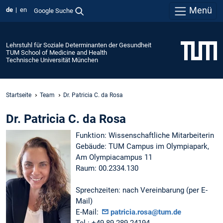
Menü
de
en
Google Suche
Lehrstuhl für Soziale Determinanten der Gesundheit
TUM School of Medicine and Health
Technische Universität München
Startseite
Team
Dr. Patricia C. da Rosa
Dr. Patricia C. da Rosa
Funktion: Wissenschaftliche Mitarbeiterin
Gebäude: TUM Campus im Olympiapark,
Am Olympiacampus 11
Raum: 00.2334.130
Sprechzeiten: nach Vereinbarung (per E-
Mail)
E-Mail:
patricia.rosa@tum.de