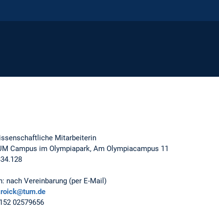
issenschaftliche Mitarbeiterin
UM Campus im Olympiapark, Am Olympiacampus 11
334.128
n: nach Vereinbarung (per E-Mail)
a.roick@tum.de
0)152 02579656