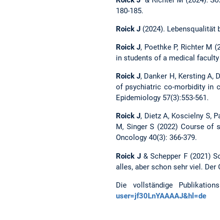
180-185.
Roick J
(2024). Lebensqualität 
Roick J
, Poethke P, Richter M 
in students of a medical facult
Roick J
, Danker H, Kersting A, 
of psychiatric co-morbidity in 
Epidemiology 57(3):553-561.
Roick J
, Dietz A, Koscielny S, 
M, Singer S (2022) Course of s
Oncology 40(3): 366-379.
Roick J
& Schepper F (2021) So
alles, aber schon sehr viel. Der
Die vollständige Publikati
user=jf30LnYAAAAJ&hl=de