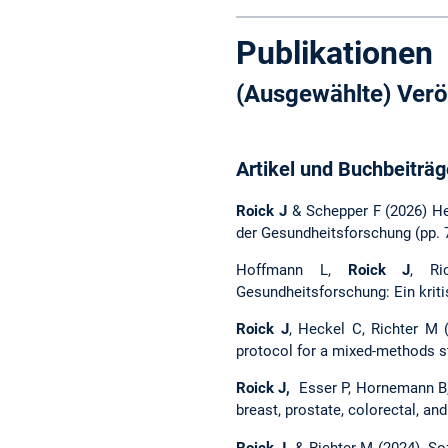
Publikationen
(Ausgewählte) Verö
Artikel und Buchbeiträg
Roick J
& Schepper F (2026) Her
der Gesundheitsforschung (pp. 7
Hoffmann L,
Roick J
, Ri
Gesundheitsforschung: Ein kriti
Roick J
, Heckel C, Richter M (
protocol for a mixed-methods s
Roick J,
Esser P, Hornemann B, E
breast, prostate, colorectal, an
Roick J
& Richter M (2024). So