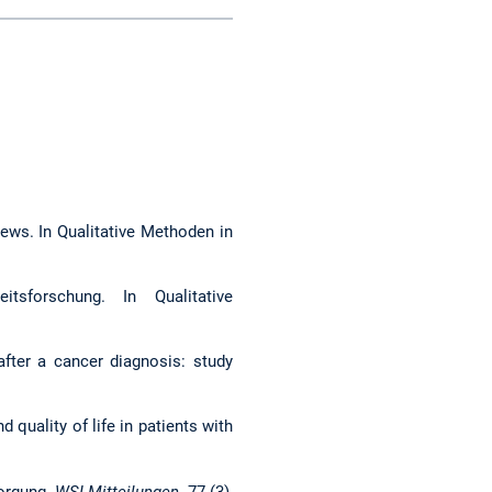
ews. In Qualitative Methoden in
tsforschung. In Qualitative
after a cancer diagnosis: study
quality of life in patients with
sorgung.
WSI-Mitteilungen
, 77 (3),