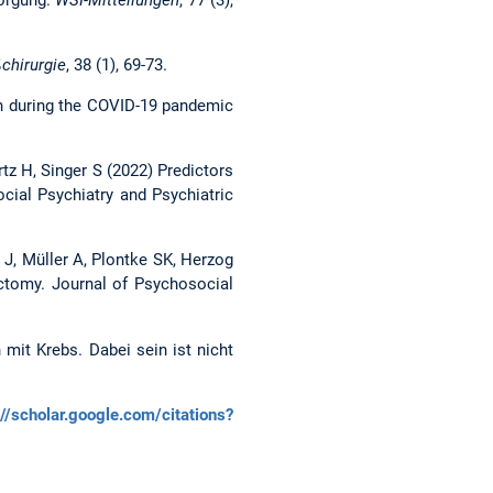
ßchirurgie
, 38 (1), 69-73.
ion during the COVID-19 pandemic
rtz H, Singer S (2022) Predictors
ocial Psychiatry and Psychiatric
l J, Müller A, Plontke SK, Herzog
ectomy. Journal of Psychosocial
mit Krebs. Dabei sein ist nicht
://scholar.google.com/citations?