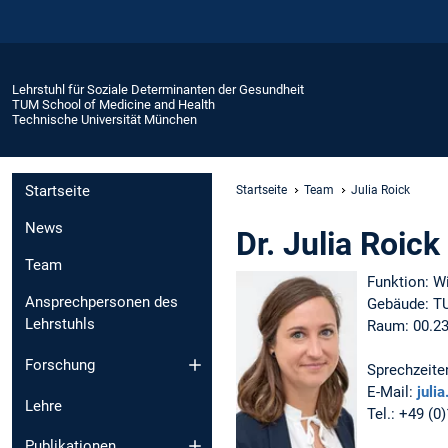
Lehrstuhl für Soziale Determinanten der Gesundheit
TUM School of Medicine and Health
Technische Universität München
Startseite
Startseite
Team
Julia Roick
News
Dr. Julia Roick
Team
Funktion: W
Ansprechpersonen des
Gebäude: T
Lehrstuhls
Raum: 00.2
Forschung
Sprechzeite
E-Mail:
juli
Lehre
Tel.: +49 (
Publikationen