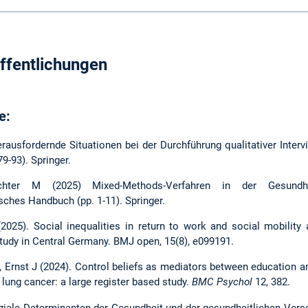
ffentlichungen
e:
ausfordernde Situationen bei der Durchführung qualitativer Intervi
9-93). Springer.
chter M (2025) Mixed-Methods-Verfahren in der Gesundhei
sches Handbuch (pp. 1-11). Springer.
2025). Social inequalities in return to work and social mobility 
tudy in Central Germany. BMJ open, 15(8), e099191.
rnst J (2024). Control beliefs as mediators between education and 
d lung cancer: a large register based study.
BMC Psychol
12, 382.
ziale Determinanten der Gesundheit und der gesundheitlichen Ver