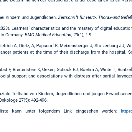
bei Kindern und Jugendlichen.
Zeitschrift für Herz-, Thorax-und Gefä
(2023). Learners’ characteristics and the mastery of digital educat
y in Germany.
BMC Medical Education
,
23
(1), 1-9.
Dietrich A, Dietz, A, Papsdorf K, Meixensberger J, Stolzenburg JU, Wi
cancer patients at the time of their discharge from the hospital. S
Pabst F, Breitenstein K, Oeken, Schock EJ, Boehm A, Winter I, Büntze
ocial support and associations with distress after partial laryng
ziale Teilhabe von Kindern, Jugendlichen und jungen Erwachsenen 
 Onkologe 27(5): 492-496.
onsliste kann unter folgendem Link eingesehen werden:
https