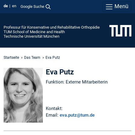
Menü
de
en
Google Suche
Professur für Konservative und Rehabilitative Orthopädie
TUM School of Medicine and Health
Technische Universität München
Startseite
Das Team
Eva Putz
Eva Putz
Funktion: Externe Mitarbeiterin
Kontakt:
Email:
eva.putz@tum.de