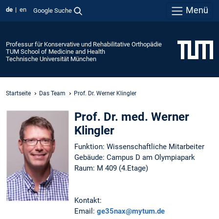
Menü
de
en
Google Suche
Professur für Konservative und Rehabilitative Orthopädie
TUM School of Medicine and Health
Technische Universität München
Startseite
Das Team
Prof. Dr. Werner Klingler
Prof. Dr. med. Werner
Klingler
Funktion: Wissenschaftliche Mitarbeiter
Gebäude: Campus D am Olympiapark
Raum: M 409 (4.Etage)
Kontakt:
Email:
ge35nax@mytum.de