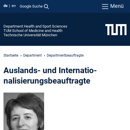
Menü
de
en
Google Suche
Department Health and Sport Sciences
TUM School of Medicine and Health
Technische Universität München
Startseite
Department
Departmentbeauftragte
Auslands- und Internatio­
nalisierungs­beauftragte