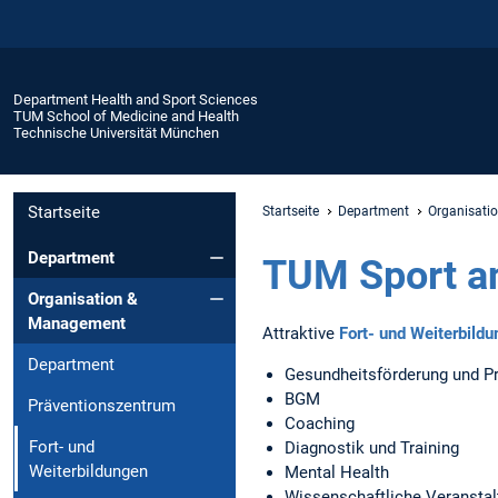
Department Health and Sport Sciences
TUM School of Medicine and Health
Technische Universität München
Startseite
Startseite
Department
Organisati
Department
TUM Sport an
Organisation &
Management
Attraktive
Fort- und Weiterbild
Department
Gesundheitsförderung und P
BGM
Präventionszentrum
Coaching
Fort- und
Diagnostik und Training
Weiterbildungen
Mental Health
Wissenschaftliche Veransta