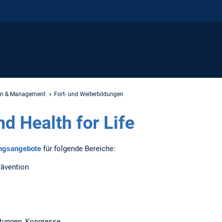
on & Management
Fort- und Weiterbildungen
d Health for Life
ungsangebote
für folgende Bereiche:
rävention
ltungen, Kongresse