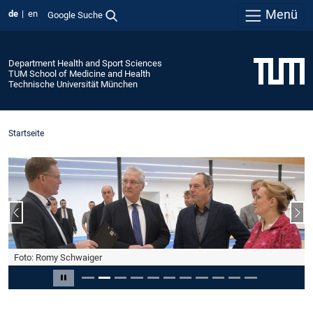
Menü
de
en
Google Suche
Department Health and Sport Sciences
TUM School of Medicine and Health
Technische Universität München
Startseite
Vorheriger Slide
Näc
Foto: Romy Schwaiger
Slide 2 von 11
Carousel pausieren