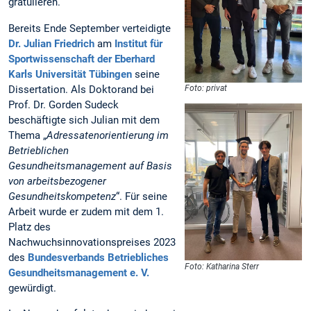
gratulieren.
Bereits Ende September verteidigte
Dr. Julian Friedrich
am
Institut für
Sportwissenschaft der Eberhard
Karls Universität Tübingen
seine
Dissertation. Als Doktorand bei
Foto: privat
Prof. Dr. Gorden Sudeck
beschäftigte sich Julian mit dem
Thema „
Adressatenorientierung im
Betrieblichen
Gesundheitsmanagement auf Basis
von arbeitsbezogener
Gesundheitskompetenz
“. Für seine
Arbeit wurde er zudem mit dem 1.
Platz des
Nachwuchsinnovationspreises 2023
des
Bundesverbands Betriebliches
Foto: Katharina Sterr
Gesundheitsmanagement e. V.
gewürdigt.