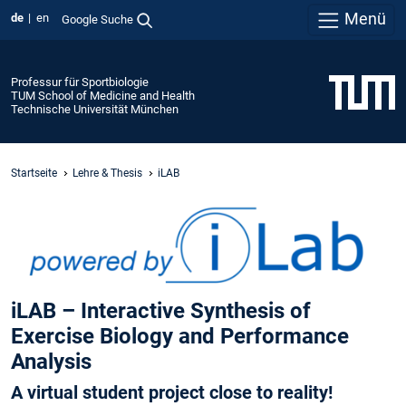
Menü
de
en
Google Suche
Professur für Sportbiologie
TUM School of Medicine and Health
Technische Universität München
Startseite
Lehre & Thesis
iLAB
iLAB – Interactive Synthesis of
Exercise Biology and Performance
Analysis
A virtual student project close to reality!