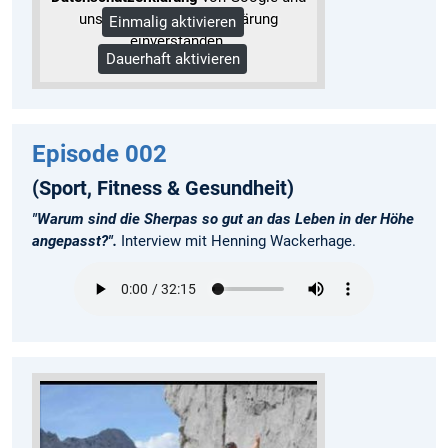
unserer Datenschutzerklärung
Einmalig aktivieren
einverstanden.
Dauerhaft aktivieren
Mehr Informationen
Episode 002
(Sport, Fitness & Gesundheit)
"Warum sind die Sherpas so gut an das Leben in der Höhe
angepasst?".
Interview mit Henning Wackerhage.