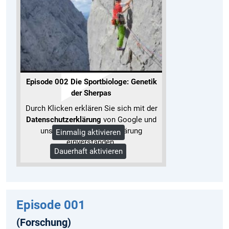
Episode 002 Die Sportbiologe: Genetik
der Sherpas
Durch Klicken erklären Sie sich mit der
Datenschutzerklärung
von Google und
unserer Datenschutzerklärung
Einmalig aktivieren
einverstanden.
Dauerhaft aktivieren
Mehr Informationen
Episode 001
(Forschung)