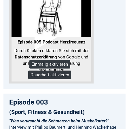
Episode 005 Podcast Herzfrequenz
Durch Klicken erklären Sie sich mit der
Datenschutzerklärung
von Google und
unserer Datenschutzerklärung
Einmalig aktivieren
einverstanden.
Dauerhaft aktivieren
Mehr Informationen
Episode 003
(Sport, Fitness & Gesundheit)
"Was verursacht die Schmerzen beim Muskelkater?".
Interview mit Philipp Baumert und Henning Wackerhage