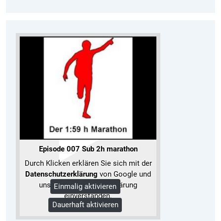
Episode 007 Sub 2h marathon
Durch Klicken erklären Sie sich mit der
Datenschutzerklärung
von Google und
unserer Datenschutzerklärung
Einmalig aktivieren
einverstanden.
Dauerhaft aktivieren
Mehr Informationen