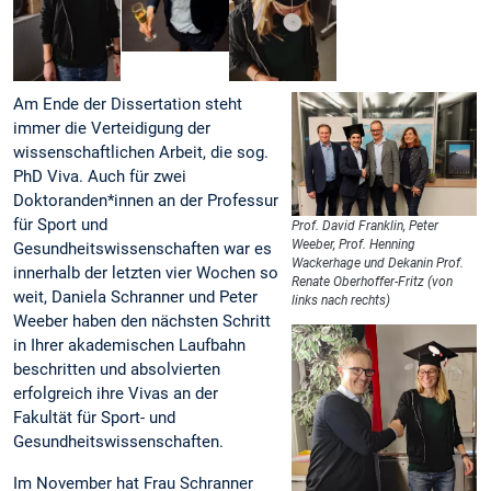
Am Ende der Dissertation steht
immer die Verteidigung der
wissenschaftlichen Arbeit, die sog.
PhD Viva. Auch für zwei
Doktoranden*innen an der Professur
für Sport und
Prof. David Franklin, Peter
Weeber, Prof. Henning
Gesundheitswissenschaften war es
Wackerhage und Dekanin Prof.
innerhalb der letzten vier Wochen so
Renate Oberhoffer-Fritz (von
weit, Daniela Schranner und Peter
links nach rechts)
Weeber haben den nächsten Schritt
in Ihrer akademischen Laufbahn
beschritten und absolvierten
erfolgreich ihre Vivas an der
Fakultät für Sport- und
Gesundheitswissenschaften.
Im November hat Frau Schranner