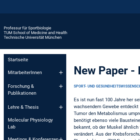
Professur für Sportbiologie
TUM School of Medicine and Health
Technische Universität München
Startseite
New Paper - 
MitarbeiterInnen
Forschung &
SPORT- UND GESUNDHEITSWISSENS
Publikationen
Es ist nun fast 100 Jahre her 
wachsendem Gewebe entdeckt hat
Lehre & Thesis
Tumor den Metabolismus umpro
Molecular Physiology
benötigt ebenso viele Bausteine
Lab
bekannt, ob der Muskel ähnlic
verändert. Aus der Krebsforsch
Meetings & Konferenzen