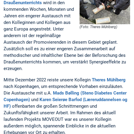
Draußenunterrichts
wird in den
kommenden Wochen, Monaten und
Jahren ein engerer Austausch mit
den Kolleginnen und Kollegen aus
(Foto: Theres Mühlberg)
ganz Europa angestrebt. Unter
anderem ist der regelmäßige
Austausch der Promovierenden in diesem Gebiet geplant.
Zusätzlich soll es zu einer engeren Zusammenarbeit auf
methodischer und inhaltlicher Ebene bei der Beforschung des
Draußenunterrichts kommen, um verstärkt Synergieeffekte zu
erzeugen.
Mitte Dezember 2022 reiste unsere Kollegin
Theres Mühlberg
nach Kopenhagen, um entsprechende Vorhaben einzuläuten.
Die Austausche mit u.A.
Mads Bølling (Steno Diabetes Center
Copenhagen)
und
Karen Seierøe Barfod (Læreruddannelsen og
HF)
offenbarten die großen Schnittmengen und
Zukunftsfähigkeit unserer Arbeit. Im Rahmen des aktuell
laufenden Projekts MOVEOUT war es unserer Kollegin
außerdem möglich, spannende Einblicke in die aktuellen
Erhebungen vor Ort zu erhalten.