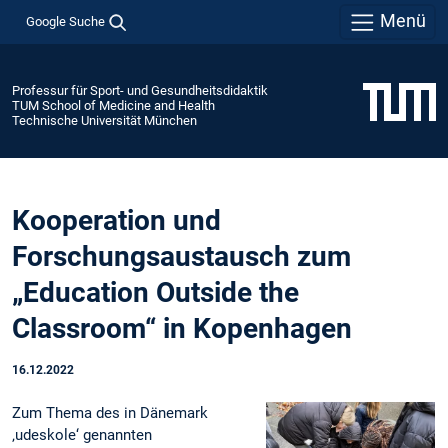
Menü
Google Suche
Professur für Sport- und Gesundheitsdidaktik
TUM School of Medicine and Health
Technische Universität München
Kooperation und
Forschungsaustausch zum
„Education Outside the
Classroom“ in Kopenhagen
16.12.2022
Zum Thema des in Dänemark
‚udeskole‘ genannten