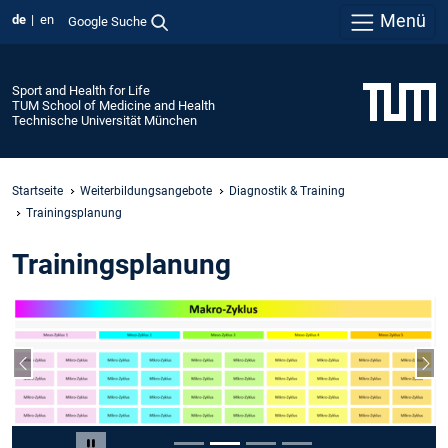
Menü
de
en
Google Suche
Sport and Health for Life
TUM School of Medicine and Health
Technische Universität München
Startseite
Weiterbildungsangebote
Diagnostik & Training
Trainingsplanung
Trainingsplanung
Vorheriger Slide
Näc
Slide 2 von 4