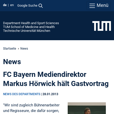
Menü
de
en
Google Suche
Department Health and Sport Sciences
TUM School of Medicine and Health
Technische Universität München
Startseite
News
News
FC Bayern Mediendirektor
Markus Hörwick hält Gastvortrag
NEWS DES DEPARTMENTS
|
28.01.2013
"Wir sind zugleich Bühnenarbeiter
und Regisseure, die dafür sorgen,