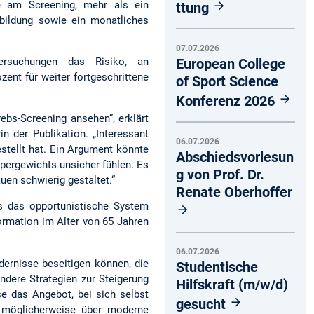
e am Screening, mehr als ein
ttung
lbildung sowie ein monatliches
07.07.2026
European College
ersuchungen das Risiko, an
ent für weiter fortgeschrittene
of Sport Science
Konferenz 2026
bs-Screening ansehen“, erklärt
n der Publikation. „Interessant
06.07.2026
estellt hat. Ein Argument könnte
Abschiedsvorlesun
rpergewichts unsicher fühlen. Es
g von Prof. Dr.
uen schwierig gestaltet.“
Renate Oberhoffer
as das opportunistische System
formation im Alter von 65 Jahren
06.07.2026
dernisse beseitigen können, die
Studentische
ndere Strategien zur Steigerung
Hilfskraft (m/w/d)
e das Angebot, bei sich selbst
gesucht
 möglicherweise über moderne