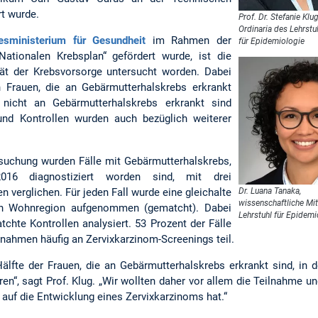
rt wurde.
Prof. Dr. Stefanie Klug
Ordinaria des Lehrstu
esministerium für Gesundheit
im Rahmen der
für Epidemiologie
ationalen Krebsplan“ gefördert wurde, ist die
ät der Krebsvorsorge untersucht worden. Dabei
 Frauen, die an Gebärmutterhalskrebs erkrankt
e nicht an Gebärmutterhalskrebs erkrankt sind
e und Kontrollen wurden auch bezüglich weiterer
suchung wurden Fälle mit Gebärmutterhalskrebs,
16 diagnostiziert worden sind, mit drei
n verglichen. Für jeden Fall wurde eine gleichalte
Dr. Luana Tanaka,
wissenschaftliche Mit
en Wohnregion aufgenommen (gematcht). Dabei
Lehrstuhl für Epidemi
chte Kontrollen analysiert. 53 Prozent der Fälle
 nahmen häufig an Zervixkarzinom-Screenings teil.
älfte der Frauen, die an Gebärmutterhalskrebs erkrankt sind, in de
n“, sagt Prof. Klug. „Wir wollten daher vor allem die Teilnahme un
auf die Entwicklung eines Zervixkarzinoms hat.“