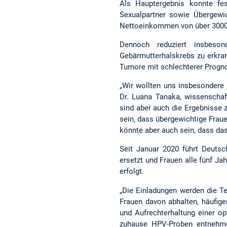
Als Hauptergebnis konnte fe
Sexualpartner sowie Übergewic
Nettoeinkommen von über 3000 
Dennoch reduziert insbeso
Gebärmutterhalskrebs zu erkran
Tumore mit schlechterer Progn
„Wir wollten uns insbesondere
Dr. Luana Tanaka, wissenschaft
sind aber auch die Ergebnisse z
sein, dass übergewichtige Fraue
könnte aber auch sein, dass das
Seit Januar 2020 führt Deutsc
ersetzt und Frauen alle fünf Ja
erfolgt.
„Die Einladungen werden die Te
Frauen davon abhalten, häufige
und Aufrechterhaltung einer o
zuhause HPV-Proben entnehme