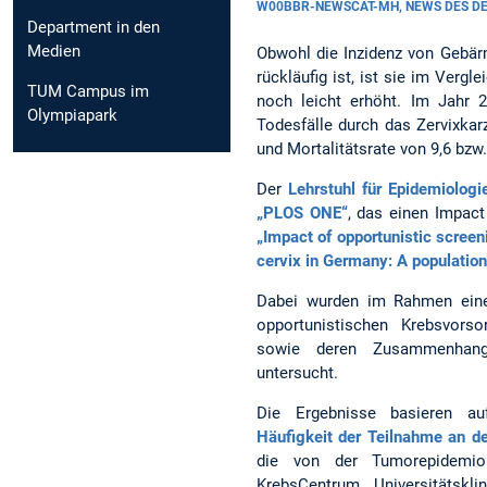
W00BBR-NEWSCAT-MH, NEWS DES 
Department in den
Medien
Obwohl die Inzidenz von Gebär
rückläufig ist, ist sie im Ver
TUM Campus im
noch leicht erhöht. Im Jahr
Olympiapark
Todesfälle durch das Zervixkarz
und Mortalitätsrate von 9,6 bzw.
Der
Lehrstuhl für Epidemiologi
„PLOS ONE“
, das einen Impact
„Impact of opportunistic scree
cervix in Germany: A populatio
Dabei wurden im Rahmen einer
opportunistischen Krebsvors
sowie deren Zusammenhang 
untersucht.
Die Ergebnisse basieren 
Häufigkeit der Teilnahme an de
die von der Tumorepidemiol
KrebsCentrum, Universitätsk