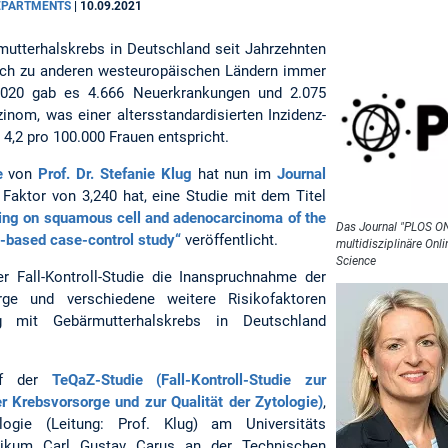
DEPARTMENTS
|
10.09.2021
mutterhalskrebs in Deutschland seit Jahrzehnten
gleich zu anderen westeuropäischen Ländern immer
 2020 gab es 4.666 Neuerkrankungen und 2.075
inom, was einer altersstandardisierten Inzidenz-
 4,2 pro 100.000 Frauen entspricht.
e
von
Prof. Dr. Stefanie Klug
hat nun im
Journal
 Faktor von 3,240 hat, eine Studie mit dem Titel
ning on squamous cell and adenocarcinoma of the
Das Journal "PLOS ONE
n-based case-control study“
veröffentlicht.
multidisziplinäre Onli
Science
 Fall-Kontroll-Studie die Inanspruchnahme der
orge und verschiedene weitere Risikofaktoren
mit Gebärmutterhalskrebs in Deutschland
auf der
TeQaZ-Studie (Fall-Kontroll-Studie zur
r Krebsvorsorge und zur Qualität der Zytologie)
,
ogie (Leitung: Prof. Klug) am Universitäts
linikum Carl Gustav Carus an der Technischen