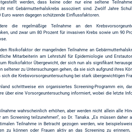
stgestellt werden, dass keine oder nur eine seltene Teilnahm
ht mit Gebärmutterhalskrebs assoziiert sind. Zwölf Jahre Schu
Euro waren dagegen schützende Einflussfaktoren.
ndere die regelmäßige Teilnahme an den Krebsvorsorgeunt
ken, und zwar um 80 Prozent für invasiven Krebs sowie um 90 Proz
ose.
 den Risikofaktor der mangelnden Teilnahme an Gebärmutterhalskre
liche Mitarbeiterin am Lehrstuhl für Epidemiologie und Erstautori
um Risikofaktor Übergewicht, der sich nun als signifikant herausg
n seltener zu Untersuchungen gehen, da sie sich aufgrund ihres Kö
 sich die Krebsvorsorgeuntersuchung bei stark übergewichtigen Fra
hland schrittweise ein organisiertes Screening-Programm ein, d
hre über eine Vorsorgeuntersuchung informiert, wobei die letzte In
ilnahme wahrscheinlich erhöhen, aber werden nicht allein alle Hin
r am Screening teilzunehmen“, so Dr. Tanaka. „Es müssen daher a
ptimalen Teilnahme in Betracht gezogen werden, wie beispielsweis
n zu können oder Frauen aktiv an das Screening zu erinnern,