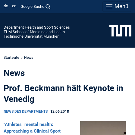
Menü
de
en
Google Suche
Department Health and Sport Sciences
TUM School of Medicine and Health
Technische Universität München
Startseite
News
News
Prof. Beckmann hält Keynote in
Venedig
NEWS DES DEPARTMENTS
|
12.06.2018
"Athletes´ mental health:
Approaching a Clinical Sport