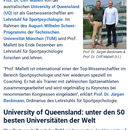
Prof. Dr. Cliff Mallett
von der
australischen
University of Queensland
(UQ)
ist als Gastwissenschaftler am
Lehrstuhl für Sportpsychologie
. Im
Rahmen des
August-Wilhelm Scheer-
Programms
der
Technischen
Universität München (TUM)
wird Prof.
Mallett bis Ende Dezember am
Lehrstuhl für Sportpsychologie
Prof. Dr. Jürgen Beckmann &
Prof. Dr. Cliff Mallett (v.l.)
forschen und lehren.
"Prof. Mallett ist international einer der Top-Wissenschaftler im
Bereich Sportpsychologie und hier wiederum speziell im
Coaching. Er hat als Trainer mit zahlreichen Spitzenathleten
zusammengearbeitet und wird regelmäßig zu Keynotes bei
renommierten Kongressen eingeladen", erklärt
Prof. Dr. Jürgen
Beckmann
, Ordinarius des Lehrstuhls für Sportpsychologie.
University of Queensland: unter den 50
besten Universitäten der Welt