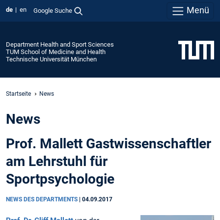
Menü
de
en
Google Suche
Department Health and Sport Sciences
TUM School of Medicine and Health
Technische Universität München
Startseite
News
News
Prof. Mallett Gastwissenschaftler
am Lehrstuhl für
Sportpsychologie
NEWS DES DEPARTMENTS
|
04.09.2017