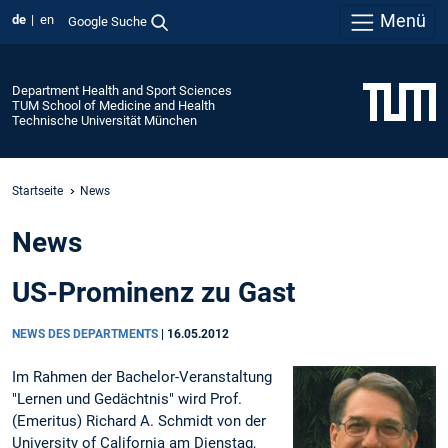
Menü
de
en
Google Suche
Department Health and Sport Sciences
TUM School of Medicine and Health
Technische Universität München
Startseite
News
News
US-Prominenz zu Gast
NEWS DES DEPARTMENTS
|
16.05.2012
Im Rahmen der Bachelor-Veranstaltung
"Lernen und Gedächtnis" wird Prof.
(Emeritus) Richard A. Schmidt von der
University of California am Dienstag,