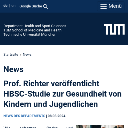
Menü
de
en
Google Suche
Department Health and Sport Sciences
TUM School of Medicine and Health
Technische Universität München
Startseite
News
News
Prof. Richter veröffentlicht
HBSC-Studie zur Gesundheit von
Kindern und Jugendlichen
NEWS DES DEPARTMENTS
|
08.03.2024