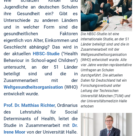
Wie schätzen Kinder und
Jugendliche an deutschen Schulen
ihre Gesundheit ein? Gibt es
Unterschiede zu anderen Ländern
und in welcher Form sind die
gesundheitlichen Faktoren
Die HBSC-Studie ist eine
internationale Studie, an der 51
eigentlich von Alter, Einkommen und
Länder beteiligt sind und die in
Geschlecht abhängig? Das wird in
Zusammenarbeit mit der
der aktuellen
HBSC-Studie
("Health
Weltgesundheitsorganisation
Behaviour in School-aged Children")
(WHO) entwickelt wurde. Alle
vier Jahre werden repräsentative
untersucht, an der 51 Länder
Umfragen an Schulen
beteiligt sind und die in
durchgeführt. Die aktuellen
Zusammenarbeit mit der
Daten für Deutschland hat ein
Forschungsverbund unter
Weltgesundheitsorganisation
(WHO)
Leitung der Technischen
entwickelt wurde.
Universität München (TUM) und
der Universitätsmedizin Halle
Prof. Dr. Matthias Richter
, Ordinarius
erhoben
des Lehrstuhls für Social
Determinants of Health, leitet die
Studie in Zusammenarbeit mit
Dr.
Irene Moor
von der Universität Halle.