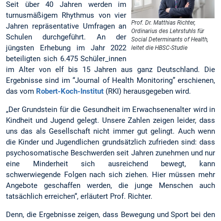
Seit über 40 Jahren werden im
turnusmäßigem Rhythmus von vier
Prof. Dr. Matthias Richter,
Jahren repräsentative Umfragen an
Ordinarius des Lehrstuhls für
Schulen durchgeführt. An der
Social Determinants of Health,
jüngsten Erhebung im Jahr 2022
leitet die HBSC-Studie
beteiligten sich 6.475 Schüler_innen
im Alter von elf bis 15 Jahren aus ganz Deutschland. Die
Ergebnisse sind im “Journal of Health Monitoring” erschienen,
das vom
Robert-Koch-Institut
(RKI) herausgegeben wird.
„Der Grundstein für die Gesundheit im Erwachsenenalter wird in
Kindheit und Jugend gelegt. Unsere Zahlen zeigen leider, dass
uns das als Gesellschaft nicht immer gut gelingt. Auch wenn
die Kinder und Jugendlichen grundsätzlich zufrieden sind: dass
psychosomatische Beschwerden seit Jahren zunehmen und nur
eine Minderheit sich ausreichend bewegt, kann
schwerwiegende Folgen nach sich ziehen. Hier müssen mehr
Angebote geschaffen werden, die junge Menschen auch
tatsächlich erreichen“, erläutert Prof. Richter.
Denn, die Ergebnisse zeigen, dass Bewegung und Sport bei den