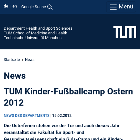
Menü
de
en
Google Suche
Department Health and Sport Sciences
TUM School of Medicine and Health
Technische Universität München
Startseite
News
News
TUM Kinder-Fußballcamp Ostern
2012
NEWS DES DEPARTMENTS
|
15.02.2012
Die Osterferien stehen vor der Tür und auch dieses Jahr
veranstaltet die Fakultät für Sport- und
Gesundheitswissenschaft ein Girls-Camp und ein Kinder-