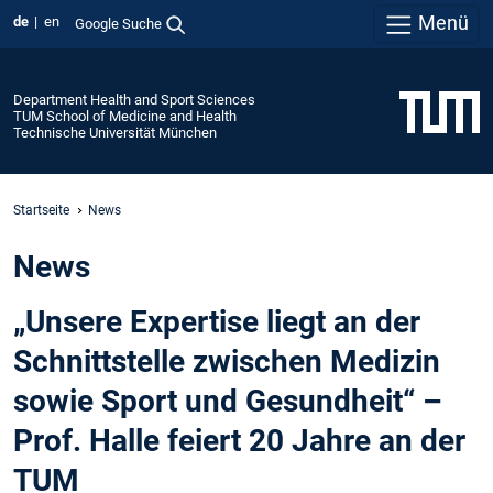
Menü
de
en
Google Suche
Department Health and Sport Sciences
TUM School of Medicine and Health
Technische Universität München
Startseite
News
News
„Unsere Expertise liegt an der
Schnittstelle zwischen Medizin
sowie Sport und Gesundheit“ –
Prof. Halle feiert 20 Jahre an der
TUM