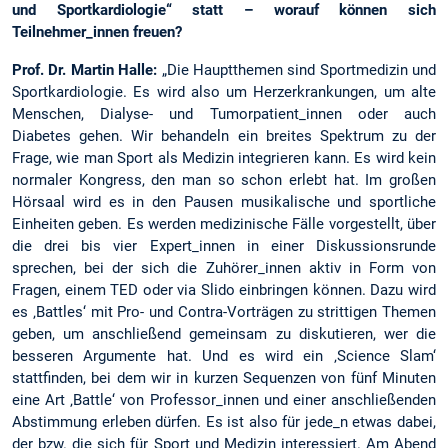
und Sportkardiologie“ statt – worauf können sich
Teilnehmer_innen freuen?
Prof. Dr. Martin Halle:
„Die Hauptthemen sind Sportmedizin und
Sportkardiologie. Es wird also um Herzerkrankungen, um alte
Menschen, Dialyse- und Tumorpatient_innen oder auch
Diabetes gehen. Wir behandeln ein breites Spektrum zu der
Frage, wie man Sport als Medizin integrieren kann. Es wird kein
normaler Kongress, den man so schon erlebt hat. Im großen
Hörsaal wird es in den Pausen musikalische und sportliche
Einheiten geben. Es werden medizinische Fälle vorgestellt, über
die drei bis vier Expert_innen in einer Diskussionsrunde
sprechen, bei der sich die Zuhörer_innen aktiv in Form von
Fragen, einem TED oder via Slido einbringen können. Dazu wird
es ‚Battles‘ mit Pro- und Contra-Vorträgen zu strittigen Themen
geben, um anschließend gemeinsam zu diskutieren, wer die
besseren Argumente hat. Und es wird ein ‚Science Slam‘
stattfinden, bei dem wir in kurzen Sequenzen von fünf Minuten
eine Art ‚Battle‘ von Professor_innen und einer anschließenden
Abstimmung erleben dürfen. Es ist also für jede_n etwas dabei,
der bzw. die sich für Sport und Medizin interessiert. Am Abend