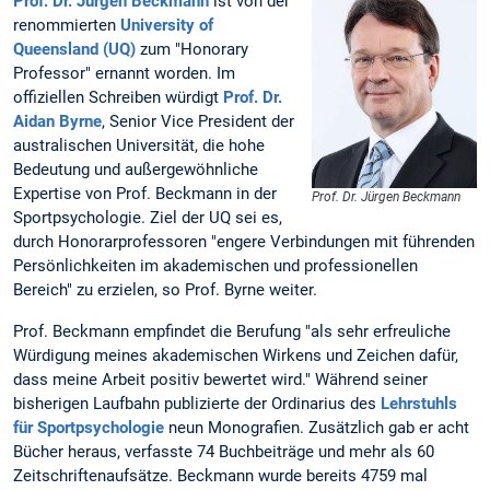
Prof. Dr. Jürgen Beckmann
ist von der
renommierten
University of
Queensland (UQ)
zum "Honorary
Professor" ernannt worden. Im
offiziellen Schreiben würdigt
Prof. Dr.
Aidan Byrne
, Senior Vice President der
australischen Universität, die hohe
Bedeutung und außergewöhnliche
Expertise von Prof. Beckmann in der
Prof. Dr. Jürgen Beckmann
Sportpsychologie. Ziel der UQ sei es,
durch Honorarprofessoren "engere Verbindungen mit führenden
Persönlichkeiten im akademischen und professionellen
Bereich" zu erzielen, so Prof. Byrne weiter.
Prof. Beckmann empfindet die Berufung "als sehr erfreuliche
Würdigung meines akademischen Wirkens und Zeichen dafür,
dass meine Arbeit positiv bewertet wird." Während seiner
bisherigen Laufbahn publizierte der Ordinarius des
Lehrstuhls
für Sportpsychologie
neun Monografien. Zusätzlich gab er acht
Bücher heraus, verfasste 74 Buchbeiträge und mehr als 60
Zeitschriftenaufsätze. Beckmann wurde bereits 4759 mal