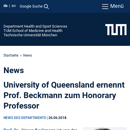
Menü
de
en
Google Suche
Department Health and Sport Sciences
TUM School of Medicine and Health
Technische Universität München
Startseite
News
News
University of Queensland ernennt
Prof. Beckmann zum Honorary
Professor
NEWS DES DEPARTMENTS
|
26.06.2018