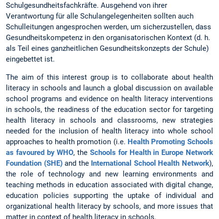
Schulgesundheitsfachkräfte. Ausgehend von ihrer
Verantwortung für alle Schulangelegenheiten sollten auch
Schulleitungen angesprochen werden, um sicherzustellen, dass
Gesundheitskompetenz in den organisatorischen Kontext (d. h.
als Teil eines ganzheitlichen Gesundheitskonzepts der Schule)
eingebettet ist.
The aim of this interest group is to collaborate about health
literacy in schools and launch a global discussion on available
school programs and evidence on health literacy interventions
in schools, the readiness of the education sector for targeting
health literacy in schools and classrooms, new strategies
needed for the inclusion of health literacy into whole school
approaches to health promotion (i.e.
Health Promoting Schools
as favoured by WHO
, the
Schools for Health in Europe Network
Foundation (SHE)
and the
International School Health Network
),
the role of technology and new learning environments and
teaching methods in education associated with digital change,
education policies supporting the uptake of individual and
organizational health literacy by schools, and more issues that
matter in context of health literacy in schools.